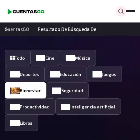
CuentasGO
Resultado De Búsqueda De
Todo
Cine
Música
Deportes
Educación
Juegos
Bienestar
Seguridad
Productividad
Inteligencia artificial
Libros