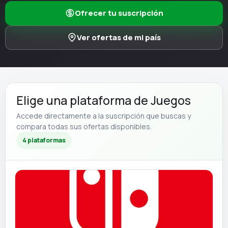
Ofrecer tu suscripción
Ver ofertas de mi país
Elige una plataforma de Juegos
Accede directamente a la suscripción que buscas y
compara todas sus ofertas disponibles.
4 plataformas