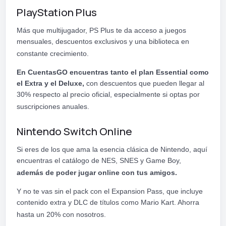
PlayStation Plus
Más que multijugador, PS Plus te da acceso a juegos
mensuales, descuentos exclusivos y una biblioteca en
constante crecimiento.
En CuentasGO encuentras tanto el plan Essential como
el Extra y el Deluxe,
con descuentos que pueden llegar al
30% respecto al precio oficial, especialmente si optas por
suscripciones anuales.
Nintendo Switch Online
Si eres de los que ama la esencia clásica de Nintendo, aquí
encuentras el catálogo de NES, SNES y Game Boy,
además de poder jugar online con tus amigos.
Y no te vas sin el pack con el Expansion Pass, que incluye
contenido extra y DLC de títulos como Mario Kart. Ahorra
hasta un 20% con nosotros.