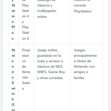
St
Play
clásicos y
consola
at
Stati
multijugador
PlayStation.
io
on 4
online.
n
y
Pl
Play
u
Stati
s
on 5
Ni
Propi
Juego online,
Juegas
nt
etari
guardado en la
principalmente
e
os
nube y acceso a
a títulos de
n
de
clásicos de NES,
Nintendo con
d
Ninte
SNES, Game Boy
amigos o
o
ndo
y otras consolas.
familia.
S
Switc
wi
h
tc
h
O
nl