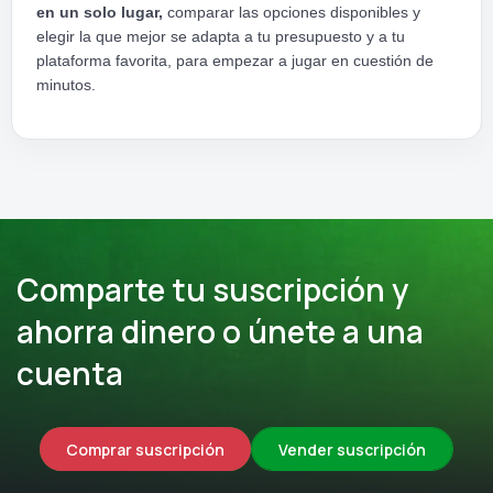
en un solo lugar,
comparar las opciones disponibles y
elegir la que mejor se adapta a tu presupuesto y a tu
plataforma favorita, para empezar a jugar en cuestión de
minutos.
Comparte tu suscripción y
ahorra dinero o únete a una
cuenta
Comprar suscripción
Vender suscripción