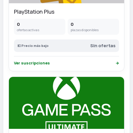
PlayStation Plus
0
0
ofertas activas
plazas disponibles
Sin ofertas
💶 Precio más bajo
Ver suscripciones
→