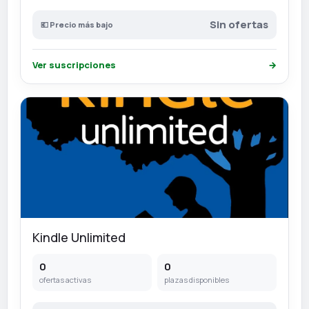
Sin ofertas
💶 Precio más bajo
Ver suscripciones
→
Kindle Unlimited
0
0
ofertas activas
plazas disponibles