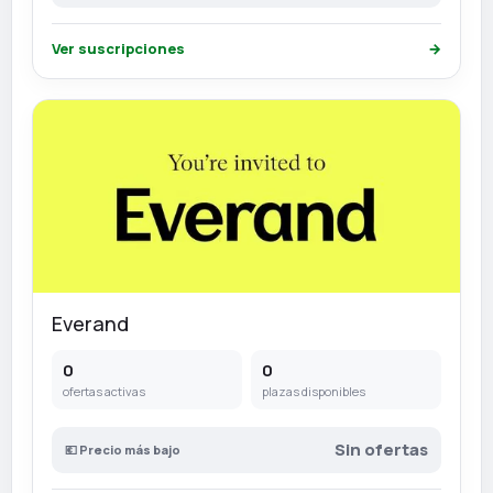
Ver suscripciones
→
Everand
0
0
ofertas activas
plazas disponibles
Sin ofertas
💶 Precio más bajo