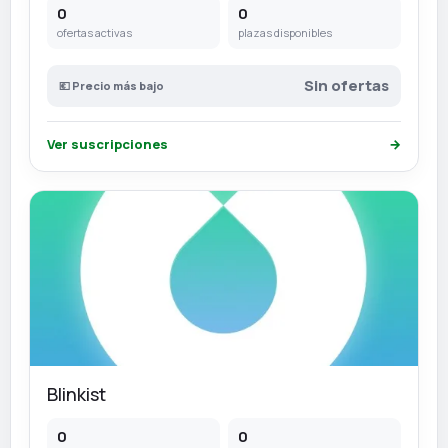
0
0
ofertas activas
plazas disponibles
Sin ofertas
💶 Precio más bajo
Ver suscripciones
→
Blinkist
0
0