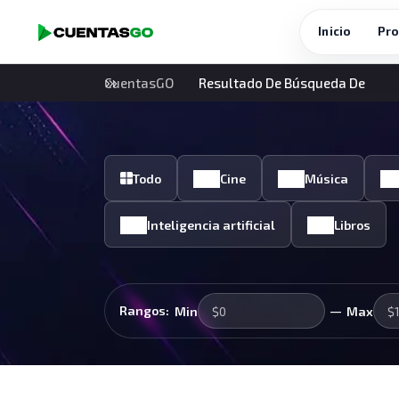
Inicio
Pro
CuentasGO
Resultado De Búsqueda De
Todo
Cine
Música
Inteligencia artificial
Libros
—
Rangos:
Min
Max