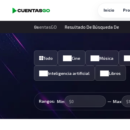
Inicio
Pro
CuentasGO
Resultado De Búsqueda De
Todo
Cine
Música
Inteligencia artificial
Libros
—
Rangos:
Min
Max