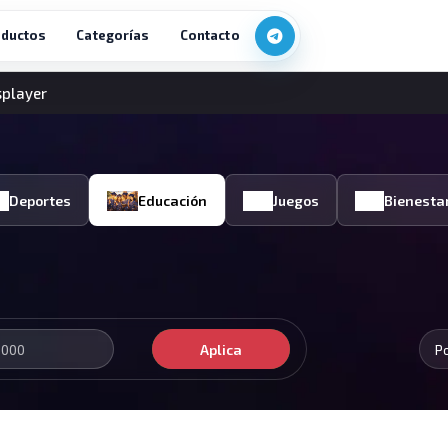
ductos
Categorías
Contacto
splayer
Deportes
Educación
Juegos
Bienesta
Aplica
P