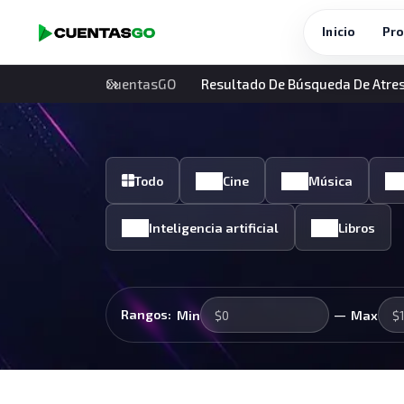
Inicio
Pro
CuentasGO
Resultado De Búsqueda De Atre
Todo
Cine
Música
Inteligencia artificial
Libros
—
Rangos:
Min
Max