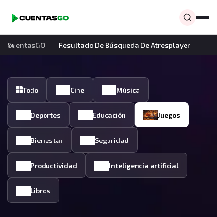
CuentasGO
Resultado De Búsqueda De Atresplayer
Todo
Cine
Música
Deportes
Educación
Juegos
Bienestar
Seguridad
Productividad
Inteligencia artificial
Libros