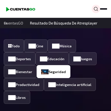
CuentasGO
Resultado De Búsqueda De Atresplayer
Todo
Cine
Música
Deportes
Educación
Juegos
Bienestar
Seguridad
Productividad
Inteligencia artificial
Libros