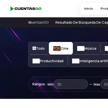
Inicio
Pro
CuentasGO
Resultado De Búsqueda De Ca
Todo
Cine
Música
Productividad
Inteligencia artifi
—
Rangos:
Min
Max