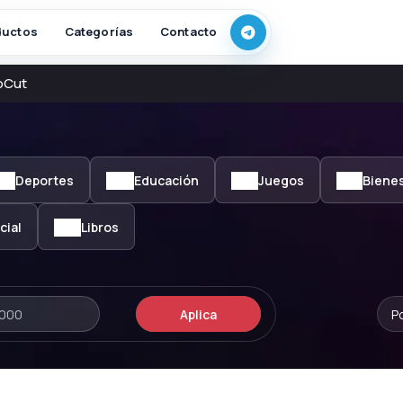
ductos
Categorías
Contacto
pCut
Deportes
Educación
Juegos
Biene
cial
Libros
Aplica
P