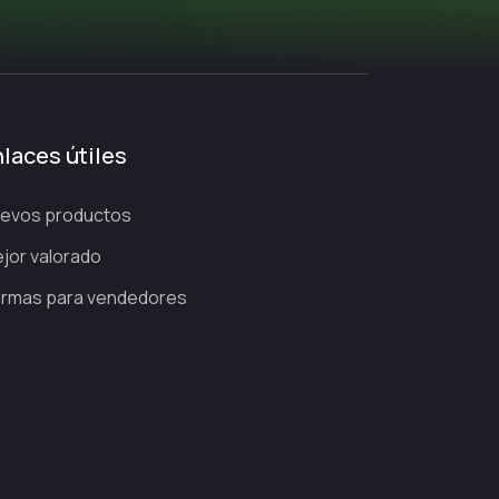
laces útiles
evos productos
jor valorado
rmas para vendedores