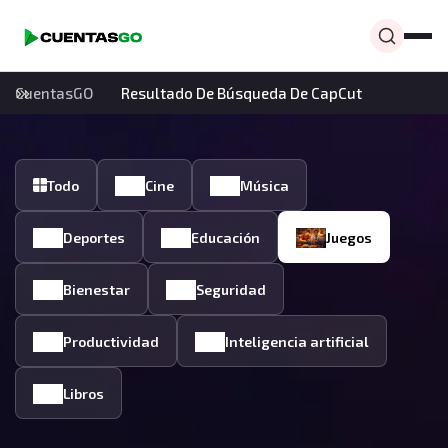
CuentasGO
Resultado De Búsqueda De CapCut
Todo
Cine
Música
Deportes
Educación
Juegos
Bienestar
Seguridad
Productividad
Inteligencia artificial
Libros