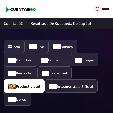
CuentasGO
Resultado De Búsqueda De CapCut
Todo
Cine
Música
Deportes
Educación
Juegos
Bienestar
Seguridad
Productividad
Inteligencia artificial
Libros