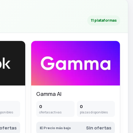
11 plataformas
Gamma AI
0
0
sponibles
ofertas activas
plazas disponibles
 ofertas
Sin ofertas
💶 Precio más bajo