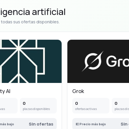
gencia artificial
todas sus ofertas disponibles.
ty AI
Grok
0
0
0
ivas
plazas disponibles
ofertas activas
plazas di
Sin ofertas
Sin
 más bajo
💶 Precio más bajo