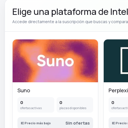
Elige una plataforma de Inteli
Accede directamente a la suscripción que buscas y compara 
Suno
Perplexi
0
0
0
ofertas activas
plazas disponibles
ofertas act
Sin ofertas
💶 Precio más bajo
💶 Precio