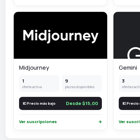
Midjourney
Gemini
1
9
3
oferta activa
plazas disponibles
ofertas act
Desde $15,00
💶 Precio más bajo
💶 Precio
Ver suscripciones
→
Ver suscr