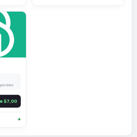
sponibles
e $7,00
→