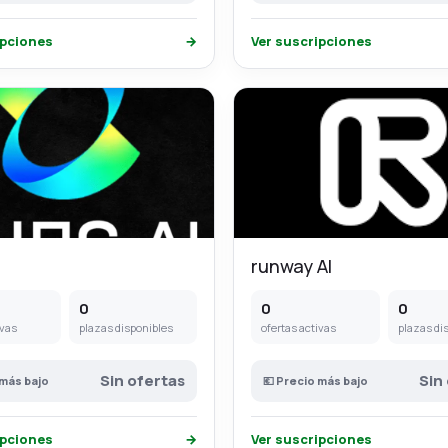
ipciones
→
Ver suscripciones
runway AI
0
0
0
ivas
plazas disponibles
ofertas activas
plazas di
Sin ofertas
Sin
 más bajo
💶 Precio más bajo
ipciones
→
Ver suscripciones