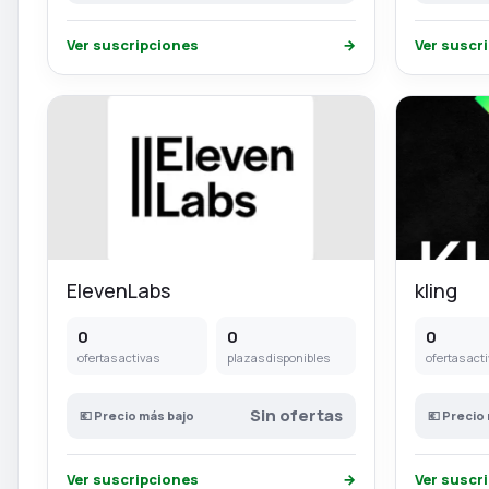
Ver suscripciones
→
Ver suscr
ElevenLabs
kling
0
0
0
ofertas activas
plazas disponibles
ofertas act
Sin ofertas
💶 Precio más bajo
💶 Precio
Ver suscripciones
→
Ver suscr