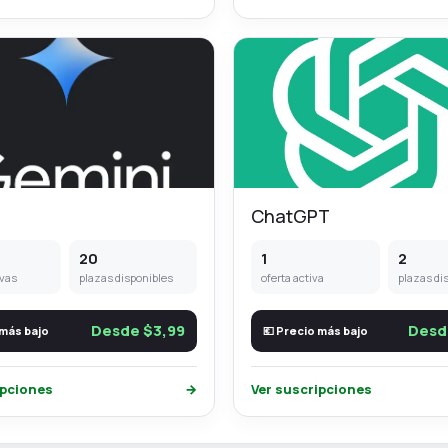
ChatGPT
20
1
2
ivas
plazas disponibles
oferta activa
plazas di
Desde $3,99
Desd
 más bajo
💶 Precio más bajo
ipciones
→
Ver suscripciones