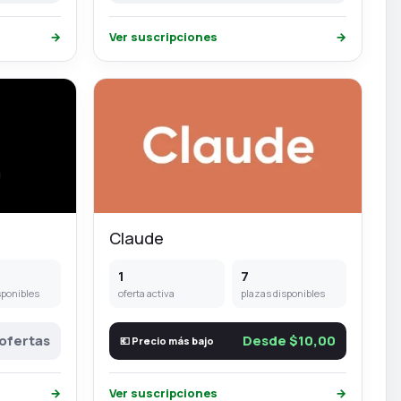
→
Ver suscripciones
→
Claude
1
7
sponibles
oferta activa
plazas disponibles
 ofertas
Desde $10,00
💶 Precio más bajo
→
Ver suscripciones
→