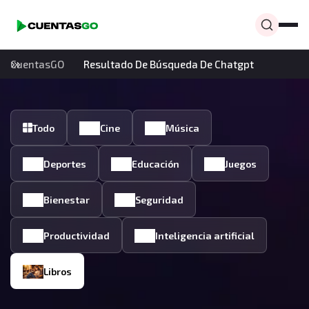
CuentasGO
Resultado De Búsqueda De Chatgpt
Todo
Cine
Música
Deportes
Educación
Juegos
Bienestar
Seguridad
Productividad
Inteligencia artificial
Libros