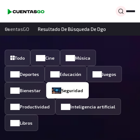
CuentasGO
Resultado De Búsqueda De Dgo
Todo
Cine
Música
Deportes
Educación
Juegos
Bienestar
Seguridad
Productividad
Inteligencia artificial
Libros