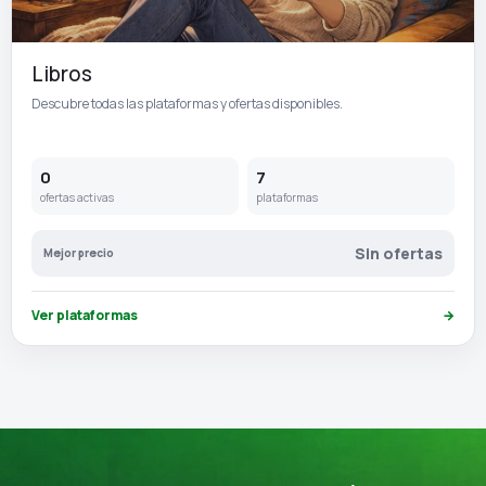
Libros
Descubre todas las plataformas y ofertas disponibles.
0
7
ofertas activas
plataformas
Sin ofertas
Mejor precio
Ver plataformas
→