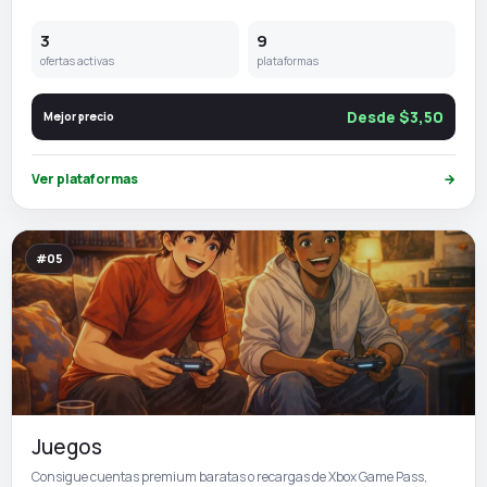
3
9
ofertas activas
plataformas
Desde $3,50
Mejor precio
Ver plataformas
→
#05
Juegos
Consigue cuentas premium baratas o recargas de Xbox Game Pass,