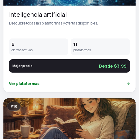
Inteligencia artificial
Descubre todas las plataformas y ofertas disponibles.
6
11
ofertas activas
plataformas
Desde $3,99
Mejor precio
Ver plataformas
→
#10