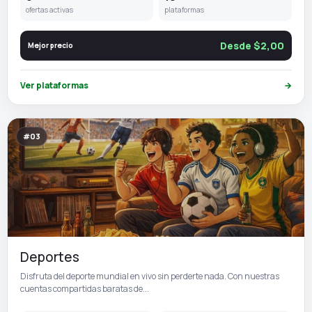
ofertas activas
plataformas
Desde $2,00
Mejor precio
Ver plataformas
→
#03
Deportes
Disfruta del deporte mundial en vivo sin perderte nada. Con nuestras
cuentas compartidas baratas de...