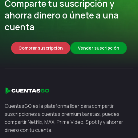
Comparte tu suscripción y
ahorra dinero o únete a una
cuenta
Comprar suscripción
Vender suscripción
CuentasGO es la plataforma líder para compartir
suscripciones a cuentas premium baratas, puedes
compartir Netflix, MAX, Prime Video, Spotify y ahorrar
dinero con tu cuenta.