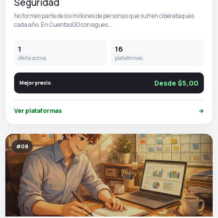
Seguridad
No formes parte de los millones de personas que sufren ciberataques
cada año. En CuentasGO consigues...
1
16
oferta activa
plataformas
Desde $5,00
Mejor precio
Ver plataformas
→
#08