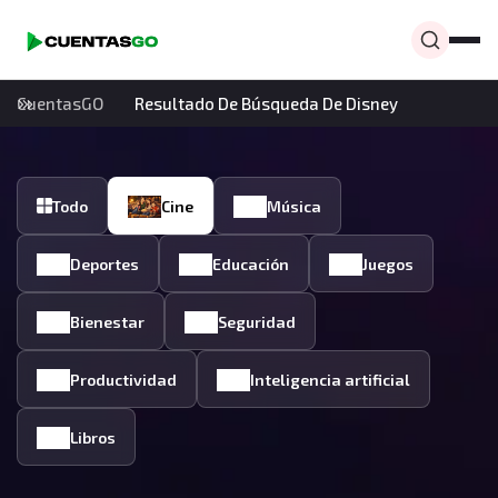
CuentasGO
Resultado De Búsqueda De Disney
Todo
Cine
Música
Deportes
Educación
Juegos
Bienestar
Seguridad
Productividad
Inteligencia artificial
Libros