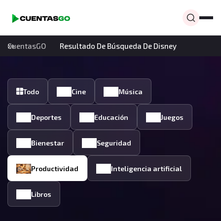
CuentasGO
Resultado De Búsqueda De Disney
Todo
Cine
Música
Deportes
Educación
Juegos
Bienestar
Seguridad
Productividad
Inteligencia artificial
Libros