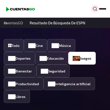
CuentasGO
Resultado De Búsqueda De ESPN
Todo
Cine
Música
Deportes
Educación
Juegos
Bienestar
Seguridad
Productividad
Inteligencia artificial
Libros