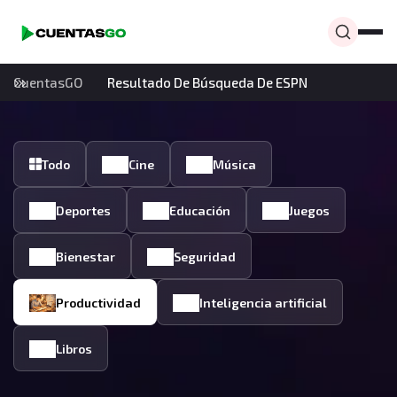
CuentasGO
Resultado De Búsqueda De ESPN
Todo
Cine
Música
Deportes
Educación
Juegos
Bienestar
Seguridad
Productividad
Inteligencia artificial
Libros