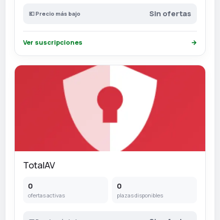
Sin ofertas
💶 Precio más bajo
Ver suscripciones
→
TotalAV
0
0
ofertas activas
plazas disponibles