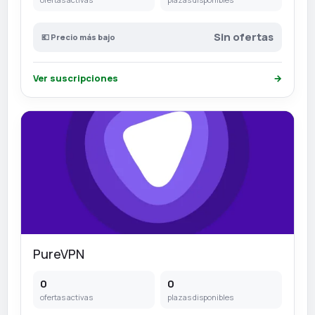
Sin ofertas
💶 Precio más bajo
Ver suscripciones
→
PureVPN
0
0
ofertas activas
plazas disponibles