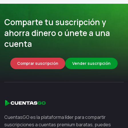
Los ataques cibernéticos que debes
prevenir
Comparte tu suscripción y
Los ataques de ransomware y malware siguen creciendo.
De hecho, miles de incidentes se registran cada año y el
ahorra dinero o únete a una
ransomware representa una parte importante de las
violaciones de seguridad.
cuenta
Si aún no sabes qué necesitas, aqu´pi te dejamos una hoja
de ruta que te puede ayudar:
Comprar suscripción
Vender suscripción
Usas WiFi públicas o quieres más privacidad →
prioriza VPN.
Descargas archivos o abres adjuntos con frecuencia
→ prioriza antivirus.
Buscas protección realista → combina ambos.
Con las suscripciones compartidas de CuentasGO obtienes
CuentasGO es la plataforma líder para compartir
la misma protección premium a un precio mucho más
suscripciones a cuentas premium baratas, puedes
asequible
.