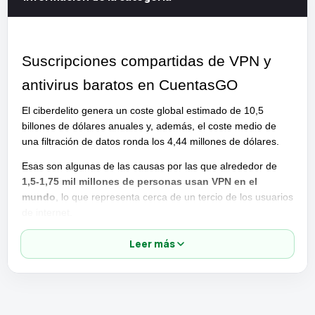
Suscripciones compartidas de VPN y
antivirus baratos en CuentasGO
El ciberdelito genera un coste global estimado de 10,5
billones de dólares anuales y, además, el coste medio de
una filtración de datos ronda los 4,44 millones de dólares.
Esas son algunas de las causas por las que alrededor de
1,5-1,75 mil millones de personas usan VPN en el
mundo
, lo que representa cerca de un tercio de los usuarios
de internet.
Si no quieres formar parte de esas estadísticas, la decisión
Leer más
más inteligente
es comprar cuentas de VPN baratas en
CuentasGO
, así como antivirus en ofertas que
complementen tu escudo de seguridad.