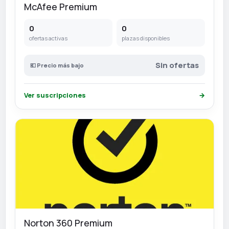
McAfee Premium
0
0
ofertas activas
plazas disponibles
Sin ofertas
💶 Precio más bajo
Ver suscripciones
→
Norton 360 Premium