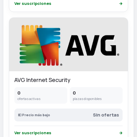
Ver suscripciones
→
AVG Internet Security
0
0
ofertas activas
plazas disponibles
Sin ofertas
💶 Precio más bajo
Ver suscripciones
→