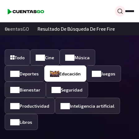
CuentasGO
Resultado De Búsqueda De Free Fire
Todo
Cine
Música
Deportes
Educación
Juegos
Bienestar
Seguridad
Productividad
Inteligencia artificial
Libros