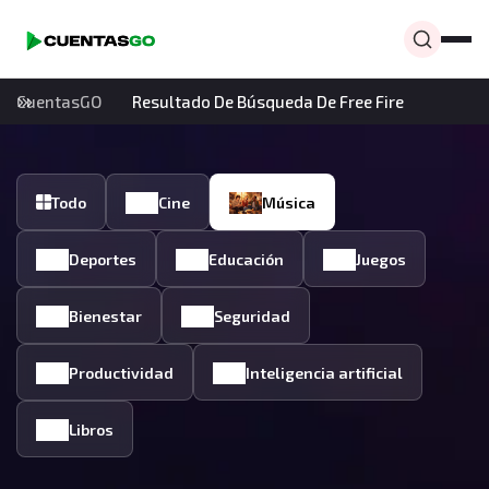
CuentasGO
Resultado De Búsqueda De Free Fire
Todo
Cine
Música
Deportes
Educación
Juegos
Bienestar
Seguridad
Productividad
Inteligencia artificial
Libros