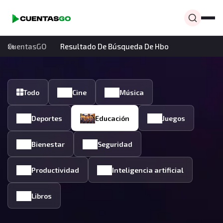
CuentasGO
Resultado De Búsqueda De Hbo
Todo
Cine
Música
Deportes
Educación
Juegos
Bienestar
Seguridad
Productividad
Inteligencia artificial
Libros