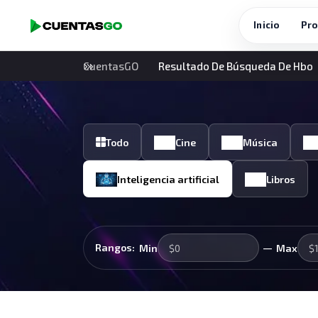
Inicio
Pro
CuentasGO
Resultado De Búsqueda De Hbo
Todo
Cine
Música
Inteligencia artificial
Libros
—
Rangos:
Min
Max