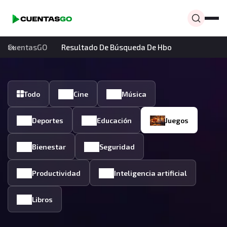
CuentasGO
Resultado De Búsqueda De Hbo
Todo
Cine
Música
Deportes
Educación
Juegos
Bienestar
Seguridad
Productividad
Inteligencia artificial
Libros