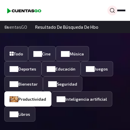
CuentasGO
Resultado De Búsqueda De Hbo
Todo
Cine
Música
Deportes
Educación
Juegos
Bienestar
Seguridad
Productividad
Inteligencia artificial
Libros