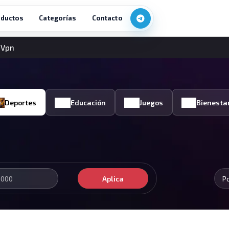
ductos
Categorías
Contacto
 Vpn
Deportes
Educación
Juegos
Bienesta
Aplica
P