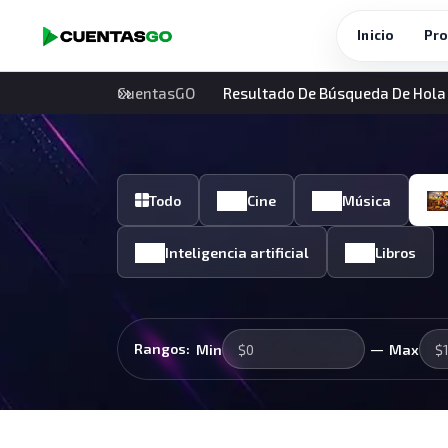
Inicio
Pro
CuentasGO
Resultado De Búsqueda De Hola
Todo
Cine
Música
Inteligencia artificial
Libros
—
Rangos:
Min
Max