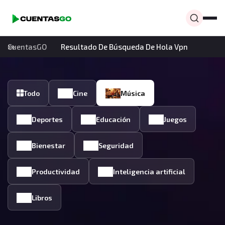
CuentasGO
Resultado De Búsqueda De Hola Vpn
Todo
Cine
Música
Deportes
Educación
Juegos
Bienestar
Seguridad
Productividad
Inteligencia artificial
Libros