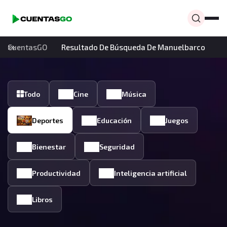
CuentasGO
Resultado De Búsqueda De Manuelbarco
Todo
Cine
Música
Deportes
Educación
Juegos
Bienestar
Seguridad
Productividad
Inteligencia artificial
Libros