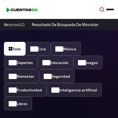
CuentasGO
Resultado De Búsqueda De Movistar
Todo
Cine
Música
Deportes
Educación
Juegos
Bienestar
Seguridad
Productividad
Inteligencia artificial
Libros