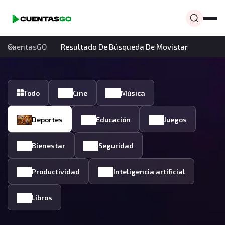
CuentasGO
Resultado De Búsqueda De Movistar
Todo
Cine
Música
Deportes
Educación
Juegos
Bienestar
Seguridad
Productividad
Inteligencia artificial
Libros