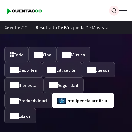
CuentasGO
Resultado De Búsqueda De Movistar
Todo
Cine
Música
Deportes
Educación
Juegos
Bienestar
Seguridad
Productividad
Inteligencia artificial
Libros