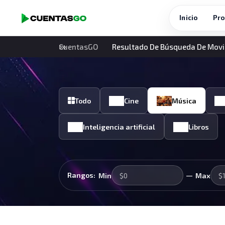
Inicio
Pro
CuentasGO
Resultado De Búsqueda De Movi
Todo
Cine
Música
Inteligencia artificial
Libros
—
Rangos:
Min
Max