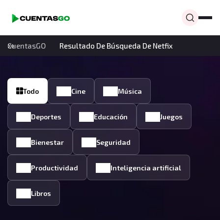
CuentasGO
Resultado De Búsqueda De Netfix
Todo
Cine
Música
Deportes
Educación
Juegos
Bienestar
Seguridad
Productividad
Inteligencia artificial
Libros