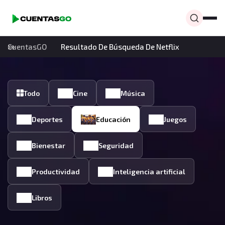
CuentasGO
Resultado De Búsqueda De Netflix
Todo
Cine
Música
Deportes
Educación
Juegos
Bienestar
Seguridad
Productividad
Inteligencia artificial
Libros