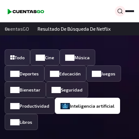
CuentasGO
Resultado De Búsqueda De Netflix
Todo
Cine
Música
Deportes
Educación
Juegos
Bienestar
Seguridad
Productividad
Inteligencia artificial
Libros