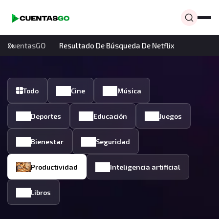
CuentasGO
Resultado De Búsqueda De Netflix
Todo
Cine
Música
Deportes
Educación
Juegos
Bienestar
Seguridad
Productividad
Inteligencia artificial
Libros