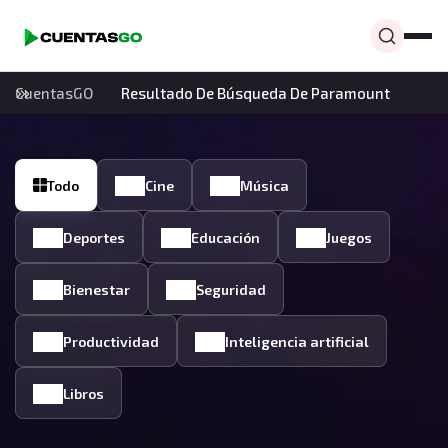
CuentasGO
Resultado De Búsqueda De Paramount
Todo
Cine
Música
Deportes
Educación
Juegos
Bienestar
Seguridad
Productividad
Inteligencia artificial
Libros