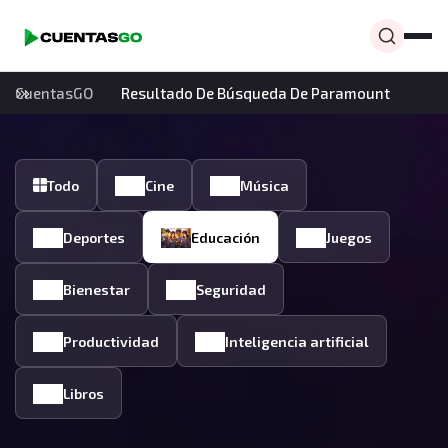
CuentasGO
Resultado De Búsqueda De Paramount
Todo
Cine
Música
Deportes
Educación
Juegos
Bienestar
Seguridad
Productividad
Inteligencia artificial
Libros