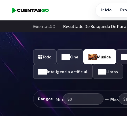
Inicio
Pro
CuentasGO
Resultado De Búsqueda De Par
Todo
Cine
Música
Inteligencia artificial
Libros
—
Rangos:
Min
Max