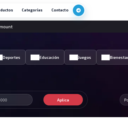
ductos
Categorías
Contacto
amount
Deportes
Educación
Juegos
Bienesta
Aplica
P