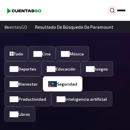
CuentasGO
Resultado De Búsqueda De Paramount
Todo
Cine
Música
Deportes
Educación
Juegos
Bienestar
Seguridad
Productividad
Inteligencia artificial
Libros