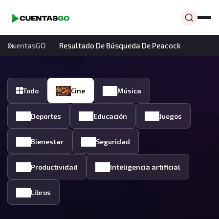
CuentasGO
Resultado De Búsqueda De Peacock
Todo
Cine
Música
Deportes
Educación
Juegos
Bienestar
Seguridad
Productividad
Inteligencia artificial
Libros