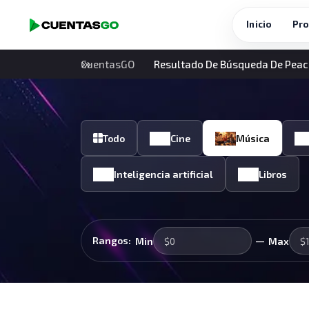
Inicio
Pro
CuentasGO
Resultado De Búsqueda De Pea
Todo
Cine
Música
Inteligencia artificial
Libros
—
Rangos:
Min
Max