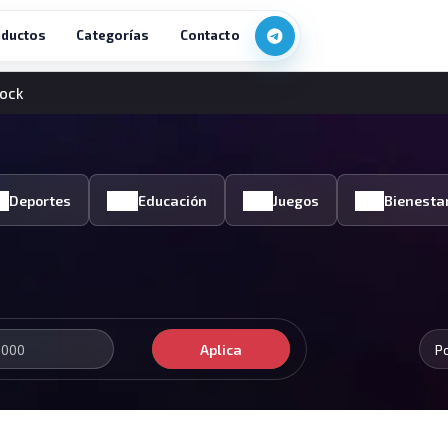
ductos
Categorías
Contacto
cock
Deportes
Educación
Juegos
Bienesta
Aplica
P