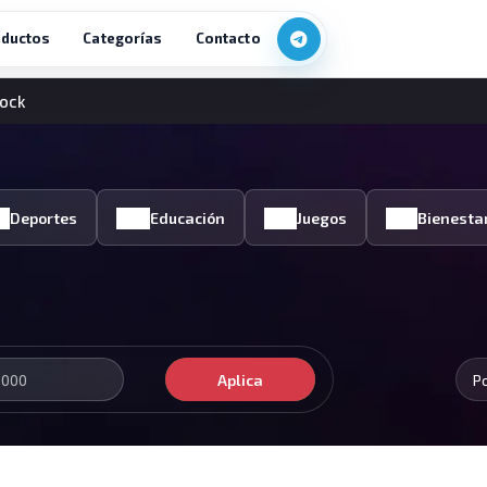
ductos
Categorías
Contacto
cock
Deportes
Educación
Juegos
Bienesta
Aplica
P