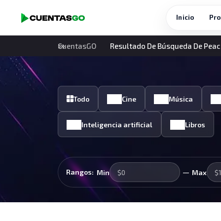
Inicio
Pro
CuentasGO
Resultado De Búsqueda De Pea
Todo
Cine
Música
Inteligencia artificial
Libros
—
Rangos:
Min
Max