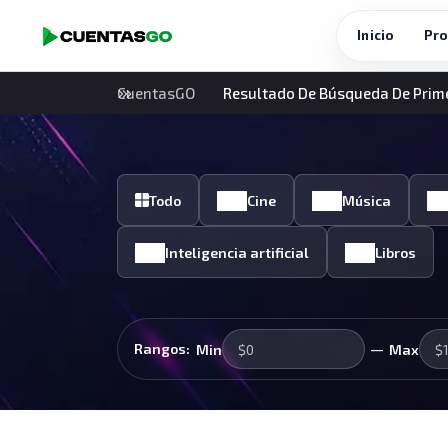
Inicio
Pro
CuentasGO
Resultado De Búsqueda De Prim
Todo
Cine
Música
Inteligencia artificial
Libros
—
Rangos:
Min
Max