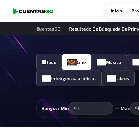
Inicio
Pro
CuentasGO
Resultado De Búsqueda De Prim
Todo
Cine
Música
Inteligencia artificial
Libros
—
Rangos:
Min
Max