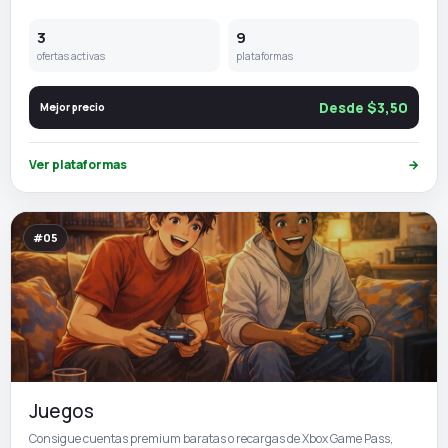
3
9
ofertas activas
plataformas
Desde $3,50
Mejor precio
Ver plataformas
→
#05
Juegos
Consigue cuentas premium baratas o recargas de Xbox Game Pass,