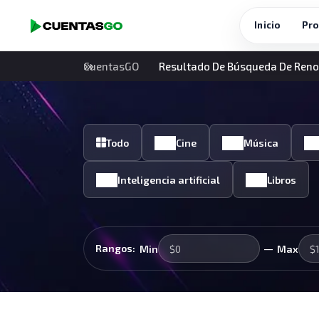
Inicio
Pro
CuentasGO
Resultado De Búsqueda De Ren
Todo
Cine
Música
Inteligencia artificial
Libros
—
Rangos:
Min
Max