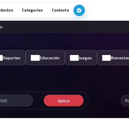
ductos
Categorías
Contacto
ón
Deportes
Educación
Juegos
Bienesta
Aplica
P