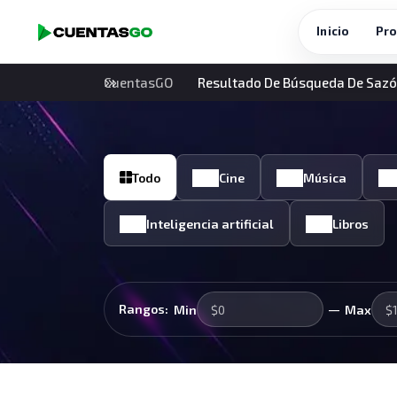
Inicio
Pro
CuentasGO
Resultado De Búsqueda De Saz
Todo
Cine
Música
Inteligencia artificial
Libros
—
Rangos:
Min
Max