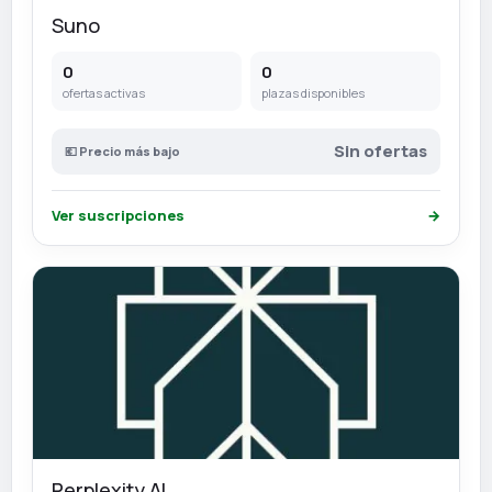
Suno
0
0
ofertas activas
plazas disponibles
Sin ofertas
💶 Precio más bajo
Ver suscripciones
→
Perplexity AI