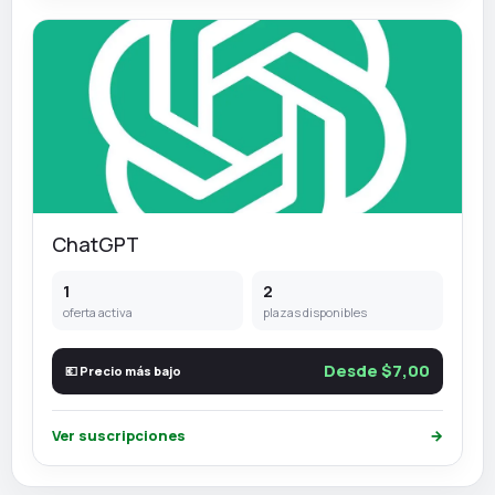
ChatGPT
1
2
oferta activa
plazas disponibles
Desde $7,00
💶 Precio más bajo
Ver suscripciones
→