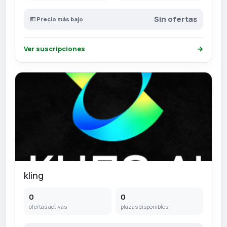
Sin ofertas
💶 Precio más bajo
Ver suscripciones
→
kling
0
0
ofertas activas
plazas disponibles