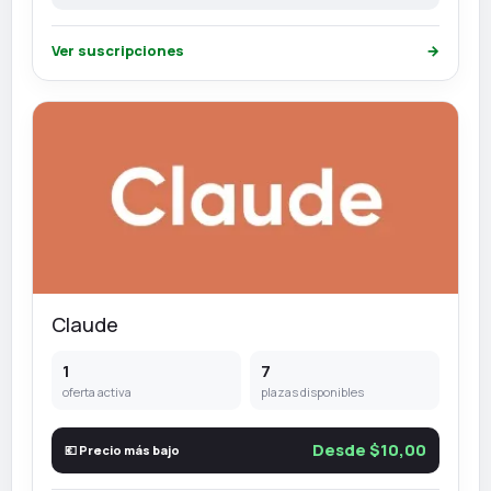
Ver suscripciones
→
Claude
1
7
oferta activa
plazas disponibles
Desde $10,00
💶 Precio más bajo