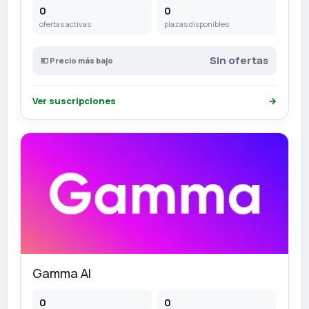
0
0
ofertas activas
plazas disponibles
Sin ofertas
💶 Precio más bajo
Ver suscripciones
→
Gamma AI
0
0