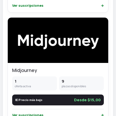
Ver suscripciones
→
Midjourney
1
9
oferta activa
plazas disponibles
Desde $15,00
💶 Precio más bajo
Ver suscripciones
→