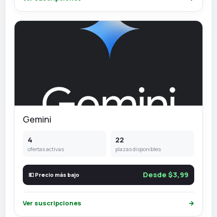
Gemini
4
22
ofertas activas
plazas disponibles
Desde $3,99
💶 Precio más bajo
Ver suscripciones
→